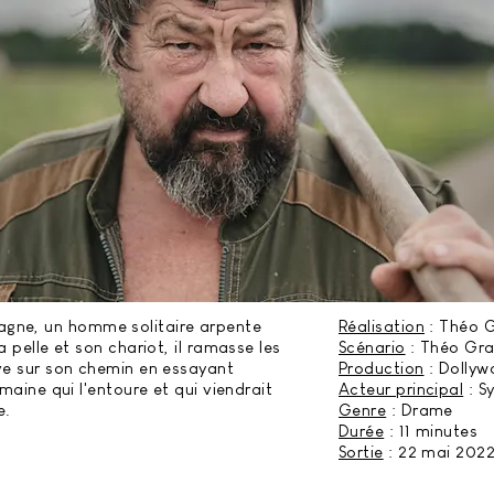
agne, un homme solitaire arpente
Réalisation
: Théo 
a pelle et son chariot, il ramasse les
Scénario
: Théo Gr
ve sur son chemin en essayant
Production
: Dollyw
umaine qui l'entoure et qui viendrait
Acteur principal
: S
e.
Genre
: Drame
Durée
: 11 minutes
Sortie
: 22 mai 202