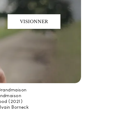
VISIONNER
Grandmaison
andmaison
ood (2021)
ylvain Borneck
2