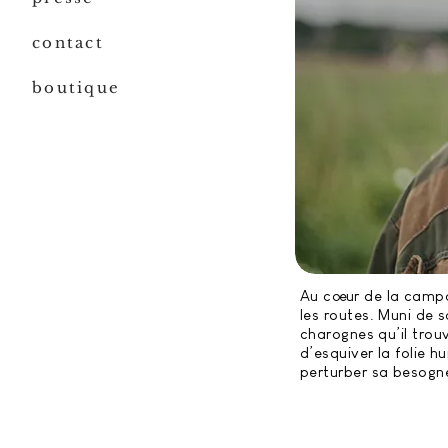
contact
boutique
Au c
oe
ur de la camp
les routes. Muni de s
charognes qu’il trou
d’esquiver la folie h
perturber sa besogn